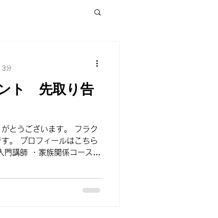
子育て
 3分
ベント 先取り告
講座
がとうございます。 フラク
ルはこちら
入門講師 ・家族関係コース講
イエットコース講師 ・フラク