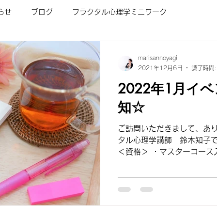
らせ
ブログ
フラクタル心理学ミニワーク
ワーク
お茶会
ご感想
フラクタル心理学入門講座
marisannoyagi
2021年12月6日
読了時間:
2022年1月イ
フラクタル心理学/ショートプログラム
人を変える魔法の
知☆
子どもが勉強好きになる講座
ビジネスマインド講座
ご訪問いただきまして、あり
タル心理学講師 鈴木知子です。 プロフィー
＜資格＞ ・マスターコース
師 ・インナーチャイルドダ
ス
フラクタル心理学とは
オンライン無料体験会
タル心理カウンセラー3級...