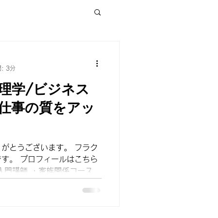
子育て
: 3分
理学/ビジネス
講座
仕事の質をアッ
がとうございます。 フラク
ルはこちら
入門講師 ・家族関係コース講
イエットコース講師 ・フラク
【電話でサクッとお問い合わ