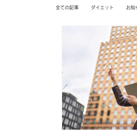
全ての記事
ダイエット
お知
インナーチャイルドの癒し/ミニ
カウンセリングメニュー＆料金
占いいらずの未来予知（LDP)
フラクタル心理学/家族関係コー