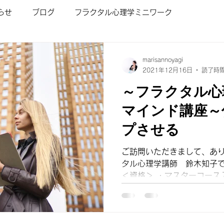
らせ
ブログ
フラクタル心理学ミニワーク
ワーク
お茶会
ご感想
フラクタル心理学入門講座
marisannoyagi
2021年12月16日
読了時間
～フラクタル心
フラクタル心理学/ショートプログラム
人を変える魔法の
マインド講座～
プさせる
子どもが勉強好きになる講座
ビジネスマインド講座
ご訪問いただきまして、あり
タル心理学講師 鈴木知子です。 プロフィー
ス
フラクタル心理学とは
オンライン無料体験会
＜資格＞ ・マスターコース
師 ・インナーチャイルドダ
タル心理カウンセラー3級 
せ】...