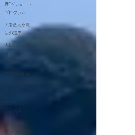
理学/ショート
プログラム
人を変える魔
法の講座
占いいらずの
未来予知
（LDP)
子どもが勉強
好きになる講
座
ビジネスマイ
ンド講座
フラクタル心
理学/家族関係