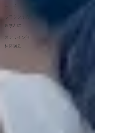
コース
フラクタル心
理学とは
オンライン無
料体験会