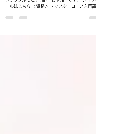
い いい人をやめられない」
ご訪問いただきまして、ありがとうございます。
フラクタル心理学講師 鈴木知子です。 プロフィ
ールはこちら ＜資格＞ ・マスターコース入門講師
・家族関係コース講師 ・インナーチャイルドダイ
エットコース講師 ・フラクタル心理カウンセラー
3級...