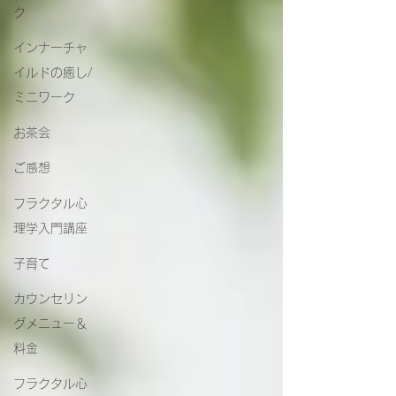
ク
インナーチャ
イルドの癒し/
ミニワーク
お茶会
ご感想
フラクタル心
理学入門講座
子育て
カウンセリン
グメニュー＆
料金
フラクタル心