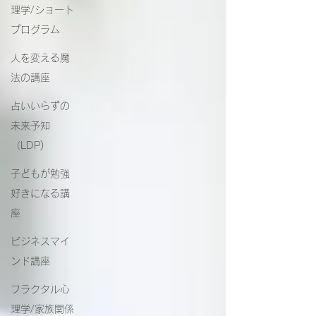
理学/ショート
プログラム
人を変える魔
法の講座
占いいらずの
未来予知
（LDP)
子どもが勉強
好きになる講
座
ビジネスマイ
ンド講座
フラクタル心
理学/家族関係