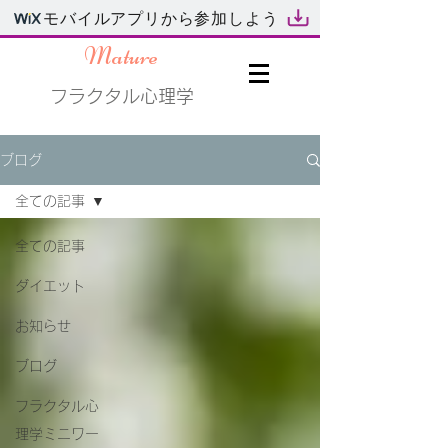
モバイルアプリから参加しよう
Mature
フラクタル心理学
ブログ
全ての記事
全ての記事
ダイエット
お知らせ
ブログ
フラクタル心
理学ミニワー