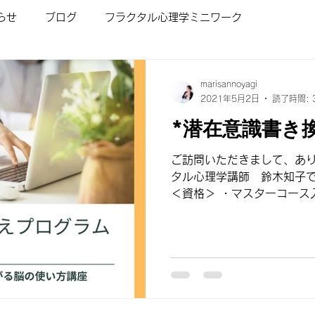
らせ
ブログ
フラクタル心理学ミニワーク
ワーク
お茶会
ご感想
フラクタル心理学入門講座
marisannoyagi
2021年5月2日
読了時間: 
*潜在意識書き
フラクタル心理学/ショートプログラム
人を変える魔法の
ご訪問いただきまして、あり
タル心理学講師 鈴木知子です。 プロフィー
子どもが勉強好きになる講座
ビジネスマインド講座
＜資格＞ ・マスターコース
師 ・インナーチャイルドダ
タル心理カウンセラー3級 【z
ス
フラクタル心理学とは
オンライン無料体験会