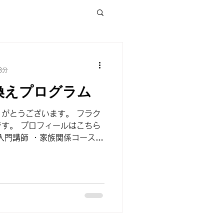
子育て
3分
換えプログラム
講座
がとうございます。 フラク
ルはこちら
入門講師 ・家族関係コース講
イエットコース講師 ・フラク
oom開催】...