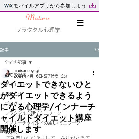
モバイルアプリから参加しよう
Mature
フラクタル心理学
記事
全ての記事
marisannoyagi
全ての記事
2021年4月16日
読了時間: 2分
ダイエットできないひと
ダイエット
がダイエットできるよう
お知らせ
になる心理学/インナーチ
ブログ
フラクタル心理学ミニワーク
ャイルドダイエット講座
インナーチャイルドの癒し/ミニワーク
開催します
お茶会
ご訪問いただきまして、ありがとうご