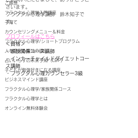
ご感想
ざいます。
フラクタル心理学入門講座
フラクタル心理学講師　鈴木知子で
す。
子育て
カウンセリングメニュー＆料金
プロフィールはこちら
フラクタル心理学/ショートプログラム
＜資格＞
人を変える魔法の講座
・家族関係コース講師
・インナーチャイルドダイエットコー
占いいらずの未来予知（LDP)
ス講師
子どもが勉強好きになる講座
・フラクタル心理カウンセラー3級
ビジネスマインド講座
フラクタル心理学/家族関係コース
フラクタル心理学とは
オンライン無料体験会