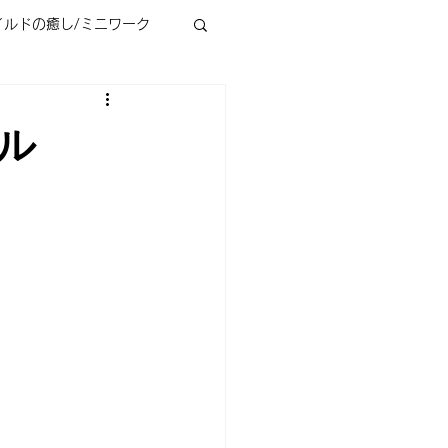
イルドの癒し/ミニワーク
ル
ラクタル心理学とは