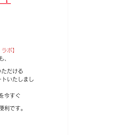
・ラボ】
も、
いただける
ートいたしまし
を今すぐ
便利です。
。