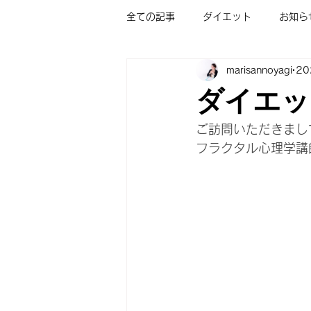
全ての記事
ダイエット
お知ら
marisannoyagi
2
お茶会
ご感想
フラクタ
ダイエッ
フラクタル心理学/ショートプログ
ご訪問いただきまし
フラクタル心理学講
子どもが勉強好きになる講座
オンライン無料体験会