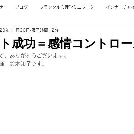
せ
ブログ
フラクタル心理学ミニワーク
インナーチャ
020年11月30日
読了時間: 2分
ル心理学入門講座
子育て
カウンセリングメニュー＆料金
ト成功＝感情コントロー
ラム
人を変える魔法の講座
占いいらずの未来予知（LDP)
て、ありがとうございます。
師　鈴木知子です。
ビジネスマインド講座
フラクタル心理学/家族関係コース
フ