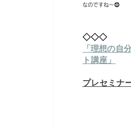
なのですね～😊
◇◇◇
「理想の自
ト講座」
プレセミナ