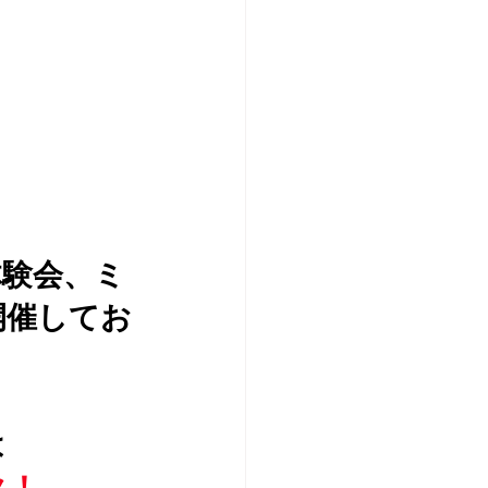
体験会、ミ
開催してお
は
ク！