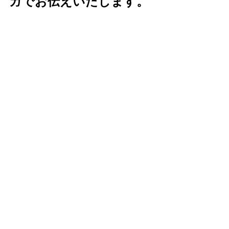
ガでお伝えいたします。
【カウンセリング・ラボ】
いつでもどこでも、
お好きな時にご利用いただける
電話相談サービスがスタートいたしま
した。
心にひっかかるものを今すぐ