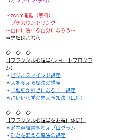
（オンライン/無料）
＊zoom開催（無料）
　プチカウンセリング
～自由に選べる自分になろう～
⇒詳細はこちら
◇　◇　◇
【フラクタル心理学/ショートプログラ
ム】
＊
ビジネスマインド講座
＊
人を変える魔法の講座
＊
「勉強が好きになる！」講座
＊
占いいらずの未来予知法（LDP）
◇　◇　◇
【フラクタル心理学をお得に体験】
＊
潜在意識書き換えプログラム
＊
ひとを変える魔法の講座