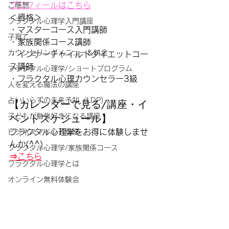
プロフィールはこちら
ご感想
＜資格＞
フラクタル心理学入門講座
・マスターコース入門講師
子育て
・家族関係コース講師
カウンセリングメニュー＆料金
・インナーチャイルドダイエットコー
ス講師
フラクタル心理学/ショートプログラム
・フラクタル心理カウンセラー3級
人を変える魔法の講座
占いいらずの未来予知（LDP)
【カレンダーで見る/講座・イ
ベントスケジュール】
子どもが勉強好きになる講座
フラクタル心理学をお得に体験しませ
ビジネスマインド講座
んか(^^)
フラクタル心理学/家族関係コース
⇒こちら
フラクタル心理学とは
オンライン無料体験会