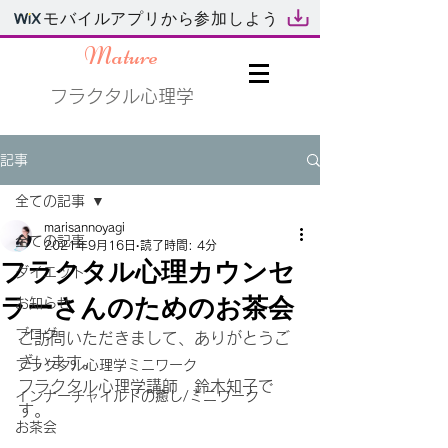
モバイルアプリから参加しよう
Mature
フラクタル心理学
記事
全ての記事
marisannoyagi
全ての記事
2021年9月16日
読了時間: 4分
フラクタル心理カウンセ
ダイエット
ラーさんのためのお茶会
お知らせ
ブログ
ご訪問いただきまして、ありがとうご
ざいます。
フラクタル心理学ミニワーク
フラクタル心理学講師　鈴木知子で
インナーチャイルドの癒し/ミニワーク
す。
お茶会