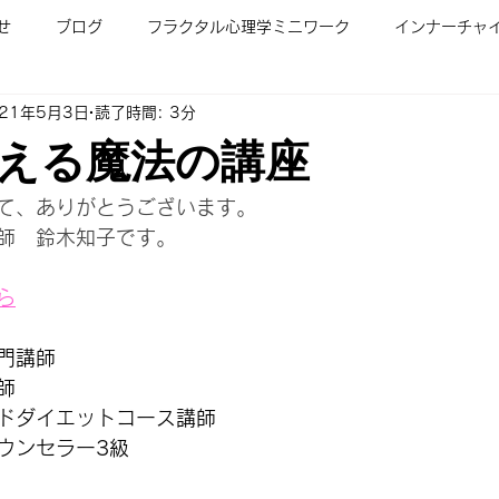
せ
ブログ
フラクタル心理学ミニワーク
インナーチャ
021年5月3日
読了時間: 3分
ル心理学入門講座
子育て
カウンセリングメニュー＆料金
える魔法の講座
ラム
人を変える魔法の講座
占いいらずの未来予知（LDP)
て、ありがとうございます。
師　鈴木知子です。
ビジネスマインド講座
フラクタル心理学/家族関係コース
フ
ら
門講師
師
ドダイエットコース講師
ウンセラー3級