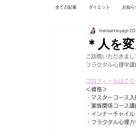
全ての記事
ダイエット
お知ら
marisannoyagi
2
お茶会
ご感想
フラクタ
＊人を変
フラクタル心理学/ショートプログ
ご訪問いただきまし
フラクタル心理学講
子どもが勉強好きになる講座
プロフィールはこち
＜資格＞
・マスターコース入
オンライン無料体験会
・家族関係コース講
・インナーチャイル
・フラクタル心理カ