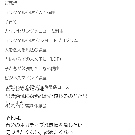
ご感想
フラクタル心理学入門講座
子育て
カウンセリングメニュー＆料金
フラクタル心理学/ショートプログラム
人を変える魔法の講座
占いいらずの未来予知（LDP)
子どもが勉強好きになる講座
ビジネスマインド講座
フラクタル心理学/家族関係コース
どうして私たちは
思う通りにならないと感じるのだと思
フラクタル心理学とは
いますか。
オンライン無料体験会
それは、
自分のネガティブな感情を隠したい、
気づきたくない、認めたくない