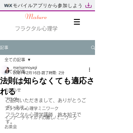
モバイルアプリから参加しよう
Mature
フラクタル心理学
記事
全ての記事
marisannoyagi
全ての記事
2021年2月16日
読了時間: 2分
法則は知らなくても適応さ
ダイエット
れる
お知らせ
ブログ
ご訪問いただきまして、ありがとうご
ざいます。
フラクタル心理学ミニワーク
フラクタル心理学講師　鈴木知子で
インナーチャイルドの癒し/ミニワーク
す。
お茶会