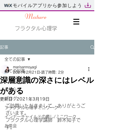
モバイルアプリから参加しよう
Mature
フラクタル心理学
記事
全ての記事
marisannoyagi
全ての記事
2021年2月21日
読了時間: 2分
深層意識の深さにはレベル
ダイエット
がある
お知らせ
ブログ
更新日：
2021年3月19日
ご訪問いただきまして、ありがとうご
フラクタル心理学ミニワーク
ざいます。
インナーチャイルドの癒し/ミニワーク
フラクタル心理学講師　鈴木知子で
お茶会
す。