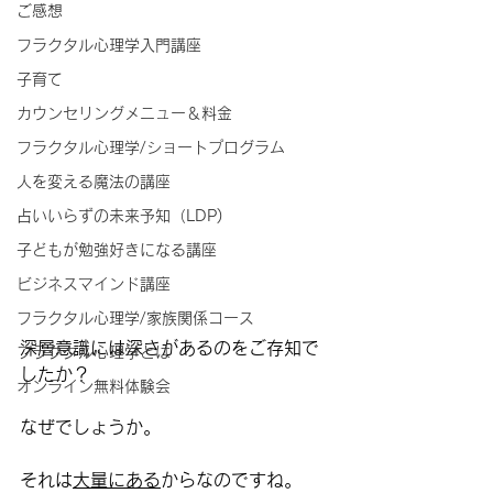
ご感想
フラクタル心理学入門講座
子育て
カウンセリングメニュー＆料金
フラクタル心理学/ショートプログラム
人を変える魔法の講座
占いいらずの未来予知（LDP)
子どもが勉強好きになる講座
ビジネスマインド講座
フラクタル心理学/家族関係コース
深層意識には深さがあるのをご存知で
フラクタル心理学とは
したか？
オンライン無料体験会
なぜでしょうか。
それは
大量にある
からなのですね。