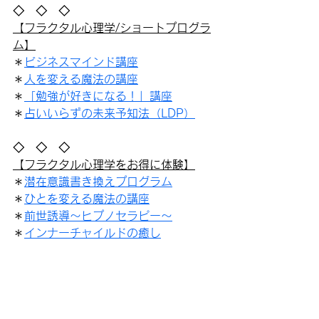
◇　◇　◇
【フラクタル心理学/ショートプログラ
ム】
＊
ビジネスマインド講座
＊
人を変える魔法の講座
＊
「勉強が好きになる！」講座
＊
占いいらずの未来予知法（LDP）
◇　◇　◇
【フラクタル心理学をお得に体験】
＊
潜在意識書き換えプログラム
＊
ひとを変える魔法の講座
＊
前世誘導～ヒプノセラピー～
＊
インナーチャイルドの癒し