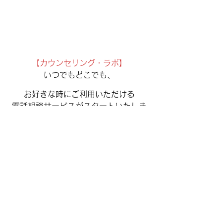
【カウンセリング・ラボ】
いつでもどこでも、
お好きな時にご利用いただける
電話相談サービスがスタートいたしま
した。
心にひっかかるものを今すぐ
軽くしたいという時に便利です。
プロのカウンセラーがあなたのお悩み
をていねいに伺います。
安心してご相談くださいね。
（カウンセラーナンバー10にて待機し
ております）