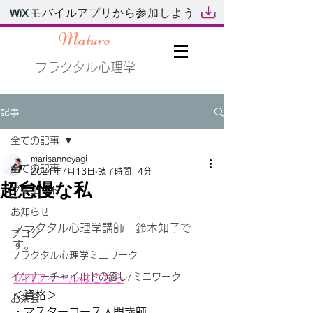
モバイルアプリから参加しよう
Mature
フラクタル心理学
記事
全ての記事
marisannoyagi
全ての記事
2021年7月13日
読了時間: 4分
超怠慢な私
ダイエット
お知らせ
フラクタル心理学講師　鈴木知子で
ブログ
す。
フラクタル心理学ミニワーク
インナーチャイルドの癒し/ミニワーク
プロフィールはこちら
＜資格＞
お茶会
・マスターコース入門講師