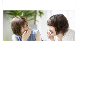
話でサクッとお問い合わせ】 ・講座やカ
ウンセリングの日程調整...
marisannoyagi
2021年12月30日
2022年1月開催 オンライン
無料お茶会/「嫌われるのが
怖い いい人をやめられな
い」