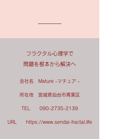
フラクタル心理学で
問題を根本から解決へ
会社名 Mature -マチュア -
所在地 宮城県仙台市青葉区
TEL
090-2735-2139
URL
https://www.sendai-fractal.life