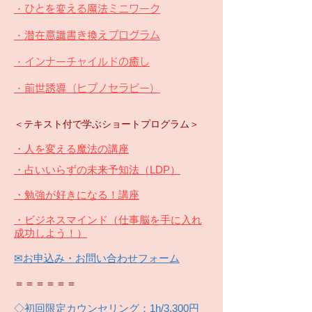
・ひとを変える魔法ミニワーク
・潜在意識書き換えプログラム
・インナーチャイルドの癒し
・前世誘導（ヒプノセラピー）
＜テキスト付で学ぶショートプログラム＞
・人を変える魔法の講座
・占いいらずの未来予知法（LDP）
・勉強が好きになる！講座
・ビジネスマインド（仕事脳を手に入れ
成功しよう！）
​✉お申込み・お問い合わせフォーム
＝＝＝＝＝＝
◇初回限定カウンセリング：1h/3,300円